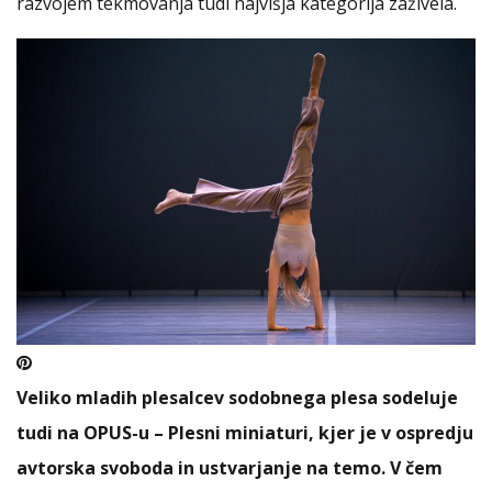
razvojem tekmovanja tudi najvišja kategorija zaživela.
Veliko mladih plesalcev sodobnega plesa sodeluje
tudi na OPUS-u – Plesni miniaturi, kjer je v ospredju
avtorska svoboda in ustvarjanje na temo. V čem