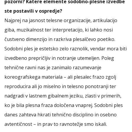
pozorni? Katere elemente sodobno-plesne izvedbe
ste postavili v ospredje?
Najprej na jasnost telesne organizacije, artikulacijo
giba, muzikalnost ter interpretacijo, ki lahko nosi
čustveno dimenzijo in razkriva plesalčevo poetiko.
Sodobni ples je estetsko zelo raznolik, vendar mora biti
izvedbeno prepričljiv in notranje utemeljen. Poleg
tehnične ravni nas je zanimalo razumevanje
koreografskega materiala – ali plesalec frazo zgolj
reproducira ali jo miselno in telesno ponotranji ter
nadgradi v lastnem gibalnem jeziku, zlasti v primerih,
ko je bila plesna fraza določena vnaprej. Sodobni ples
danes zahteva hkrati tehnično disciplino in osebno
avtentičnost – in prav to ravnotežje smo iskali.