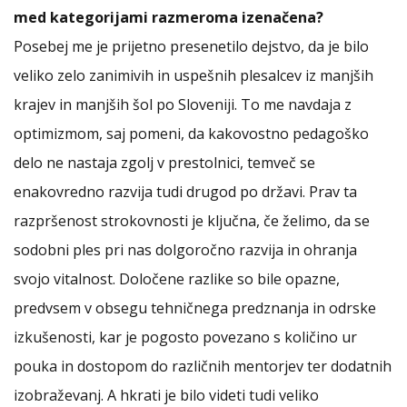
med kategorijami razmeroma izenačena?
Posebej me je prijetno presenetilo dejstvo, da je bilo
veliko zelo zanimivih in uspešnih plesalcev iz manjših
krajev in manjših šol po Sloveniji. To me navdaja z
optimizmom, saj pomeni, da kakovostno pedagoško
delo ne nastaja zgolj v prestolnici, temveč se
enakovredno razvija tudi drugod po državi. Prav ta
razpršenost strokovnosti je ključna, če želimo, da se
sodobni ples pri nas dolgoročno razvija in ohranja
svojo vitalnost. Določene razlike so bile opazne,
predvsem v obsegu tehničnega predznanja in odrske
izkušenosti, kar je pogosto povezano s količino ur
pouka in dostopom do različnih mentorjev ter dodatnih
izobraževanj. A hkrati je bilo videti tudi veliko